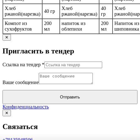
Хлеб
Хлеб
40
Хлеб
40 гр
ржаной(нарезка)
ржаной(нарезка)
гр
ржаной(нар
Компот из
200
напиток из
200
Напиток из
сухофруктов
мл
облепихи
мл
шиповника
✕
Пригласить в тендер
Ссылка
Ссылка на тендер
*
Ваше
сообщение
Ваше сообщение
Отправить
Конфиденциальность
✕
Связаться
+79135948506