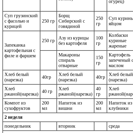
огурец)
Суп грузинский
Борщ
250
Суп курины
с фасолью и
250 гр
Сибирский с
гр
яйцом
курицей
говядиной
Колбаски
Азу из курицы
100
250 гр
куриные
без картофеля
гр
Запеканка
жареные
картофельная с
Макароны
Картофель
филе и фаршем
150
спираль
запеченый 
гр
отварные
маслом
Хлеб белый
Хлеб белый
Хлеб белый
40гр
40гр
(нарезка)
(нарезка)
(нарезка)
Хлеб
Хлеб
40
Хлеб
40 гр
ржаной(нарезка)
ржаной(нарезка)
гр
ржаной(нар
Компот из
200
Напиток из
200
Напиток из
сухофруктов
мл
вишни
мл
клубники
2 неделя
понедельник
вторник
среда