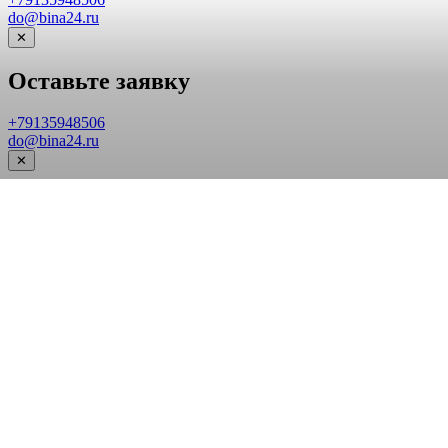
do@bina24.ru
✕
Оставьте заявку
+79135948506
do@bina24.ru
✕