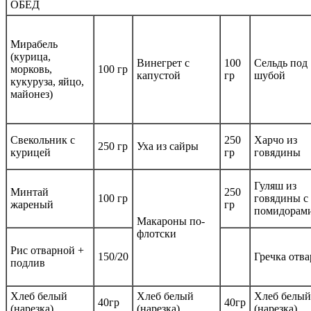
ОБЕД
Мирабель
(курица,
Винегрет с
100
Сельдь под
морковь,
100 гр
капустой
гр
шубой
кукуруза, яйцо,
майонез)
Свекольник с
250
Харчо из
250 гр
Уха из сайры
курицей
гр
говядины
Гуляш из
Минтай
250
100 гр
говядины с
жареный
гр
помидорам
Макароны по-
флотски
Рис отварной +
150/20
Гречка отва
подлив
Хлеб белый
Хлеб белый
Хлеб белый
40гр
40гр
(нарезка)
(нарезка)
(нарезка)