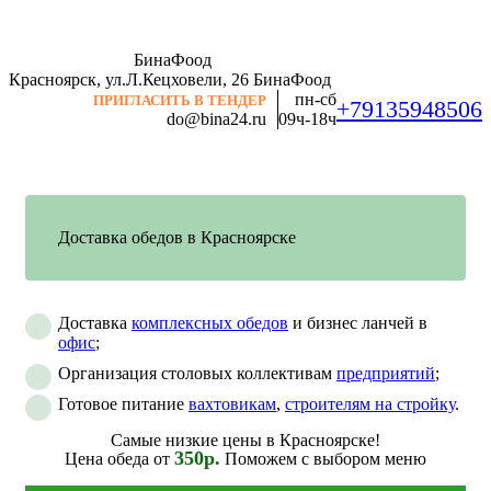
БинаФоод
Красноярск, ул.Л.Кецховели, 26
БинаФоод
пн-сб
ПРИГЛАСИТЬ В ТЕНДЕР
+79135948506
do@bina24.ru
09ч-18ч
Доставка обедов в Красноярске
Доставка
комплексных обедов
и бизнес ланчей в
офис
;
Организация столовых коллективам
предприятий
;
Готовое питание
вахтовикам
,
строителям на стройку
.
Самые низкие цены в Красноярске!
350р.
Цена обеда от
Поможем с выбором меню