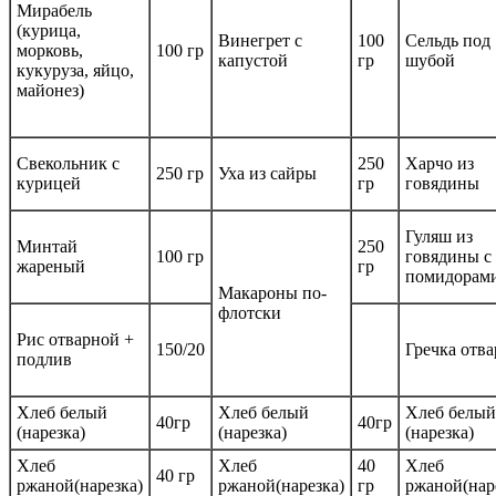
Мирабель
(курица,
Винегрет с
100
Сельдь под
морковь,
100 гр
капустой
гр
шубой
кукуруза, яйцо,
майонез)
Свекольник с
250
Харчо из
250 гр
Уха из сайры
курицей
гр
говядины
Гуляш из
Минтай
250
100 гр
говядины с
жареный
гр
помидорам
Макароны по-
флотски
Рис отварной +
150/20
Гречка отва
подлив
Хлеб белый
Хлеб белый
Хлеб белый
40гр
40гр
(нарезка)
(нарезка)
(нарезка)
Хлеб
Хлеб
40
Хлеб
40 гр
ржаной(нарезка)
ржаной(нарезка)
гр
ржаной(нар