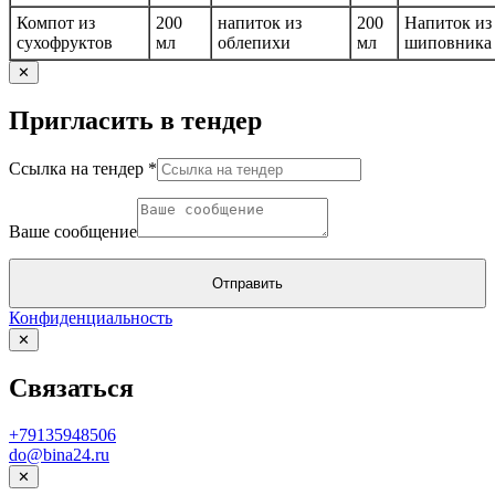
Компот из
200
напиток из
200
Напиток из
сухофруктов
мл
облепихи
мл
шиповника
✕
Пригласить в тендер
Ссылка на тендер
*
сообщение
тендер
Ваше сообщение
Ссылка
Отправить
Конфиденциальность
✕
Связаться
+79135948506
do@bina24.ru
✕