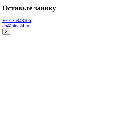
Оставьте заявку
+79135948506
do@bina24.ru
✕