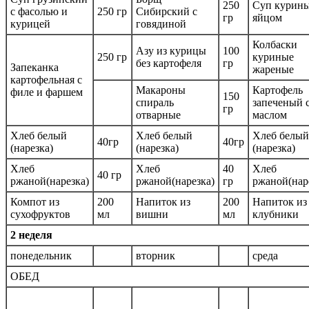
250
Суп курины
с фасолью и
250 гр
Сибирский с
гр
яйцом
курицей
говядиной
Колбаски
Азу из курицы
100
250 гр
куриные
без картофеля
гр
Запеканка
жареные
картофельная с
Макароны
Картофель
филе и фаршем
150
спираль
запеченый 
гр
отварные
маслом
Хлеб белый
Хлеб белый
Хлеб белый
40гр
40гр
(нарезка)
(нарезка)
(нарезка)
Хлеб
Хлеб
40
Хлеб
40 гр
ржаной(нарезка)
ржаной(нарезка)
гр
ржаной(нар
Компот из
200
Напиток из
200
Напиток из
сухофруктов
мл
вишни
мл
клубники
2 неделя
понедельник
вторник
среда
ОБЕД