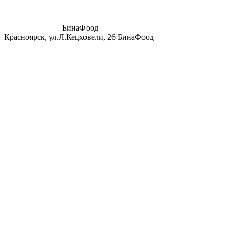
БинаФоод
Красноярск, ул.Л.Кецховели, 26
БинаФоод