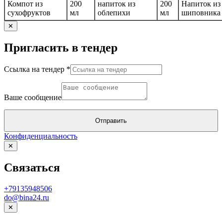
Компот из
200
напиток из
200
Напиток из
сухофруктов
мл
облепихи
мл
шиповника
✕
Пригласить в тендер
Ссылка на тендер
*
Ссылка
сообщение
Ваше сообщение
на
Отправить
Конфиденциальность
✕
Связаться
+79135948506
do@bina24.ru
✕