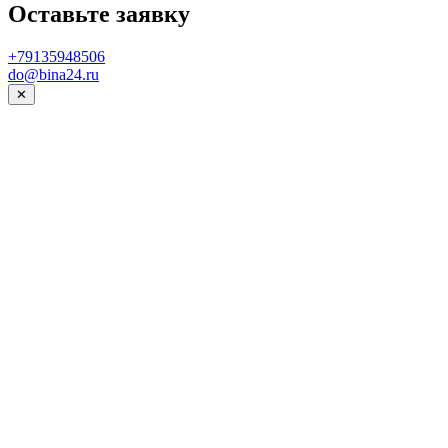
Оставьте заявку
+79135948506
do@bina24.ru
✕