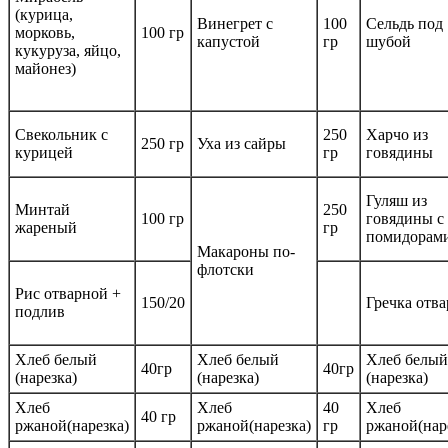
(курица,
Винегрет с
100
Сельдь под
морковь,
100 гр
капустой
гр
шубой
кукуруза, яйцо,
майонез)
Свекольник с
250
Харчо из
250 гр
Уха из сайры
курицей
гр
говядины
Гуляш из
Минтай
250
100 гр
говядины с
жареный
гр
помидорам
Макароны по-
флотски
Рис отварной +
150/20
Гречка отва
подлив
Хлеб белый
Хлеб белый
Хлеб белый
40гр
40гр
(нарезка)
(нарезка)
(нарезка)
Хлеб
Хлеб
40
Хлеб
40 гр
ржаной(нарезка)
ржаной(нарезка)
гр
ржаной(нар