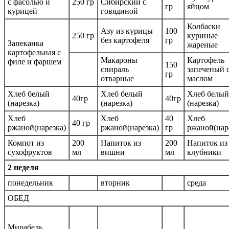
с фасолью и
250 гр
Сибирский с
гр
яйцом
курицей
говядиной
Колбаски
Азу из курицы
100
250 гр
куриные
без картофеля
гр
Запеканка
жареные
картофельная с
Макароны
Картофель
филе и фаршем
150
спираль
запеченый 
гр
отварные
маслом
Хлеб белый
Хлеб белый
Хлеб белый
40гр
40гр
(нарезка)
(нарезка)
(нарезка)
Хлеб
Хлеб
40
Хлеб
40 гр
ржаной(нарезка)
ржаной(нарезка)
гр
ржаной(нар
Компот из
200
Напиток из
200
Напиток из
сухофруктов
мл
вишни
мл
клубники
2 неделя
понедельник
вторник
среда
ОБЕД
Мирабель