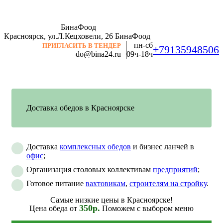
БинаФоод
Красноярск, ул.Л.Кецховели, 26
БинаФоод
пн-сб
ПРИГЛАСИТЬ В ТЕНДЕР
+79135948506
do@bina24.ru
09ч-18ч
Доставка обедов в Красноярске
Доставка
комплексных обедов
и бизнес ланчей в
офис
;
Организация столовых коллективам
предприятий
;
Готовое питание
вахтовикам
,
строителям на стройку
.
Самые низкие цены в Красноярске!
350р.
Цена обеда от
Поможем с выбором меню