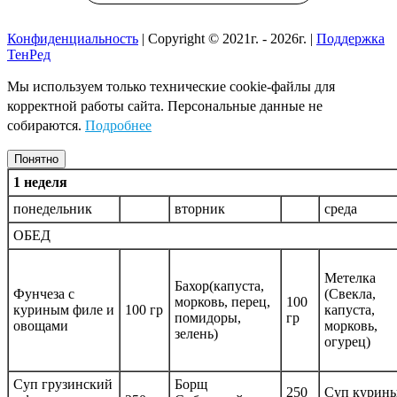
Конфиденциальность
| Copyright © 2021г. - 2026г. |
Поддержка
ТенРед
Мы используем только технические cookie-файлы для
корректной работы сайта. Персональные данные не
собираются.
Подробнее
Понятно
1 неделя
понедельник
вторник
среда
ОБЕД
Метелка
Бахор(капуста,
Фунчеза с
(Свекла,
морковь, перец,
100
куриным филе и
100 гр
капуста,
помидоры,
гр
овощами
морковь,
зелень)
огурец)
Суп грузинский
Борщ
250
Суп курины