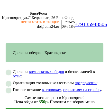
БинаФоод
Красноярск, ул.Л.Кецховели, 26
БинаФоод
пн-сб
ПРИГЛАСИТЬ В ТЕНДЕР
+79135948506
do@bina24.ru
09ч-18ч
Доставка обедов в Красноярске
Доставка
комплексных обедов
и бизнес ланчей в
офис
;
Организация столовых коллективам
предприятий
;
Готовое питание
вахтовикам
,
строителям на стройку
.
Самые низкие цены в Красноярске!
350р.
Цена обеда от
Поможем с выбором меню