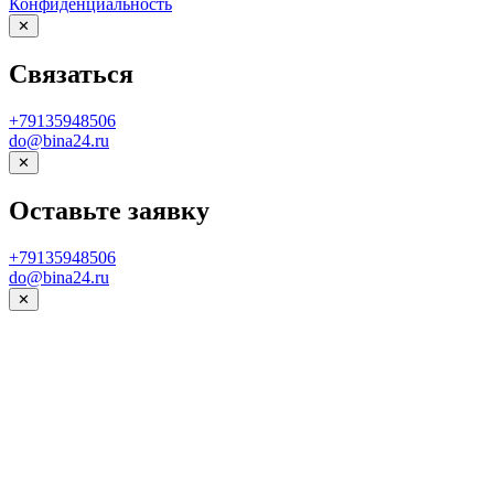
Конфиденциальность
✕
Связаться
+79135948506
do@bina24.ru
✕
Оставьте заявку
+79135948506
do@bina24.ru
✕