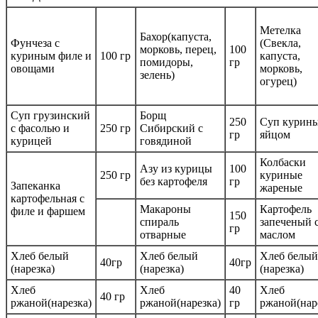
Метелка
Бахор(капуста,
Фунчеза с
(Свекла,
морковь, перец,
100
куриным филе и
100 гр
капуста,
помидоры,
гр
овощами
морковь,
зелень)
огурец)
Суп грузинский
Борщ
250
Суп курины
с фасолью и
250 гр
Сибирский с
гр
яйцом
курицей
говядиной
Колбаски
Азу из курицы
100
250 гр
куриные
без картофеля
гр
Запеканка
жареные
картофельная с
Макароны
Картофель
филе и фаршем
150
спираль
запеченый 
гр
отварные
маслом
Хлеб белый
Хлеб белый
Хлеб белый
40гр
40гр
(нарезка)
(нарезка)
(нарезка)
Хлеб
Хлеб
40
Хлеб
40 гр
ржаной(нарезка)
ржаной(нарезка)
гр
ржаной(нар