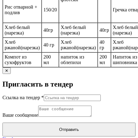
Рис отварной +
150/20
Гречка отва
подлив
Хлеб белый
Хлеб белый
Хлеб белый
40гр
40гр
(нарезка)
(нарезка)
(нарезка)
Хлеб
Хлеб
40
Хлеб
40 гр
ржаной(нарезка)
ржаной(нарезка)
гр
ржаной(нар
Компот из
200
напиток из
200
Напиток из
сухофруктов
мл
облепихи
мл
шиповника
✕
Пригласить в тендер
Ссылка на тендер
*
Ссылка
тендер
Ваше сообщение
на
Отправить