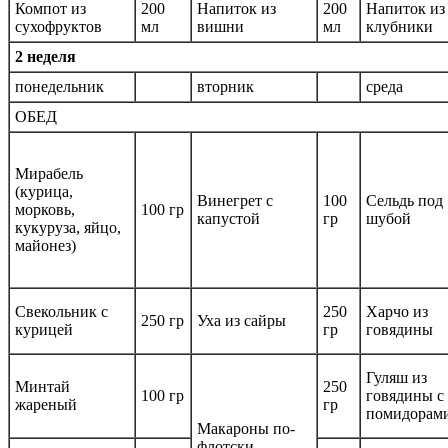
Компот из
200
Напиток из
200
Напиток из
сухофруктов
мл
вишни
мл
клубники
2 неделя
понедельник
вторник
среда
ОБЕД
Мирабель
(курица,
Винегрет с
100
Сельдь под
морковь,
100 гр
капустой
гр
шубой
кукуруза, яйцо,
майонез)
Свекольник с
250
Харчо из
250 гр
Уха из сайры
курицей
гр
говядины
Гуляш из
Минтай
250
100 гр
говядины с
жареный
гр
помидорам
Макароны по-
флотски