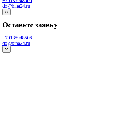
+79135948506
do@bina24.ru
✕
Оставьте заявку
+79135948506
do@bina24.ru
✕