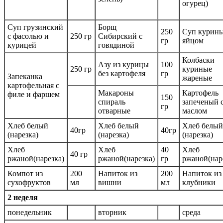
огурец)
Суп грузинский
Борщ
250
Суп курины
с фасолью и
250 гр
Сибирский с
гр
яйцом
курицей
говядиной
Колбаски
Азу из курицы
100
250 гр
куриные
без картофеля
гр
Запеканка
жареные
картофельная с
Макароны
Картофель
филе и фаршем
150
спираль
запеченый 
гр
отварные
маслом
Хлеб белый
Хлеб белый
Хлеб белый
40гр
40гр
(нарезка)
(нарезка)
(нарезка)
Хлеб
Хлеб
40
Хлеб
40 гр
ржаной(нарезка)
ржаной(нарезка)
гр
ржаной(нар
Компот из
200
Напиток из
200
Напиток из
сухофруктов
мл
вишни
мл
клубники
2 неделя
понедельник
вторник
среда