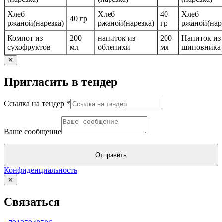
Хлеб
Хлеб
40
Хлеб
40 гр
ржаной(нарезка)
ржаной(нарезка)
гр
ржаной(нар
Компот из
200
напиток из
200
Напиток из
сухофруктов
мл
облепихи
мл
шиповника
✕
Пригласить в тендер
Ссылка на тендер
*
тендер
на
Ваше сообщение
Ссылка
Отправить
Конфиденциальность
✕
Связаться