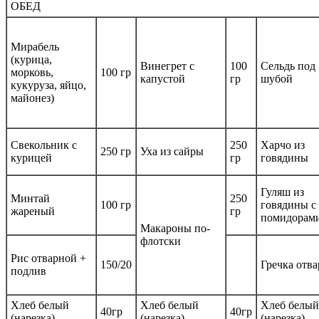
ОБЕД
Мирабель
(курица,
Винегрет с
100
Сельдь под
морковь,
100 гр
капустой
гр
шубой
кукуруза, яйцо,
майонез)
Свекольник с
250
Харчо из
250 гр
Уха из сайры
курицей
гр
говядины
Гуляш из
Минтай
250
100 гр
говядины с
жареный
гр
помидорам
Макароны по-
флотски
Рис отварной +
150/20
Гречка отва
подлив
Хлеб белый
Хлеб белый
Хлеб белый
40гр
40гр
(нарезка)
(нарезка)
(нарезка)