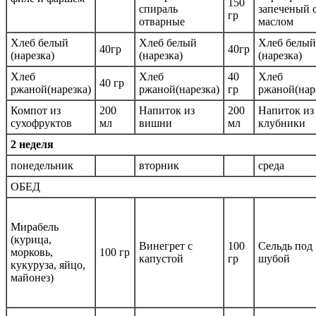
150
спираль
запеченый 
гр
отварные
маслом
Хлеб белый
Хлеб белый
Хлеб белый
40гр
40гр
(нарезка)
(нарезка)
(нарезка)
Хлеб
Хлеб
40
Хлеб
40 гр
ржаной(нарезка)
ржаной(нарезка)
гр
ржаной(нар
Компот из
200
Напиток из
200
Напиток из
сухофруктов
мл
вишни
мл
клубники
2 неделя
понедельник
вторник
среда
ОБЕД
Мирабель
(курица,
Винегрет с
100
Сельдь под
морковь,
100 гр
капустой
гр
шубой
кукуруза, яйцо,
майонез)