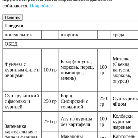
собираются.
Подробнее
Понятно
1 неделя
понедельник
вторник
среда
ОБЕД
Метелка
Бахор(капуста,
Фунчеза с
(Свекла,
морковь, перец,
100
куриным филе и
100 гр
капуста,
помидоры,
гр
овощами
морковь,
зелень)
огурец)
Суп грузинский
Борщ
250
Суп курины
с фасолью и
250 гр
Сибирский с
гр
яйцом
курицей
говядиной
Колбаски
Азу из курицы
100
250 гр
куриные
без картофеля
гр
Запеканка
жареные
картофельная с
Макароны
Картофель
филе и фаршем