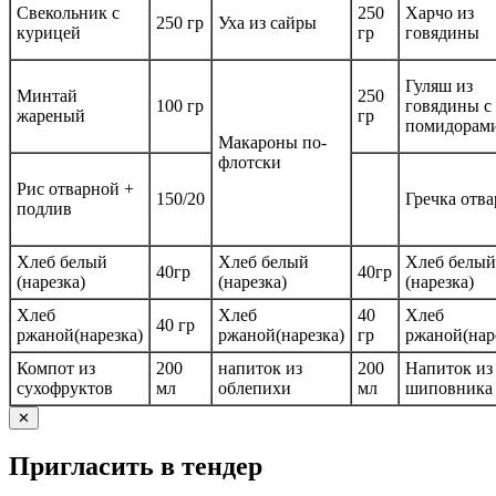
Свекольник с
250
Харчо из
250 гр
Уха из сайры
курицей
гр
говядины
Гуляш из
Минтай
250
100 гр
говядины с
жареный
гр
помидорам
Макароны по-
флотски
Рис отварной +
150/20
Гречка отва
подлив
Хлеб белый
Хлеб белый
Хлеб белый
40гр
40гр
(нарезка)
(нарезка)
(нарезка)
Хлеб
Хлеб
40
Хлеб
40 гр
ржаной(нарезка)
ржаной(нарезка)
гр
ржаной(нар
Компот из
200
напиток из
200
Напиток из
сухофруктов
мл
облепихи
мл
шиповника
✕
Пригласить в тендер