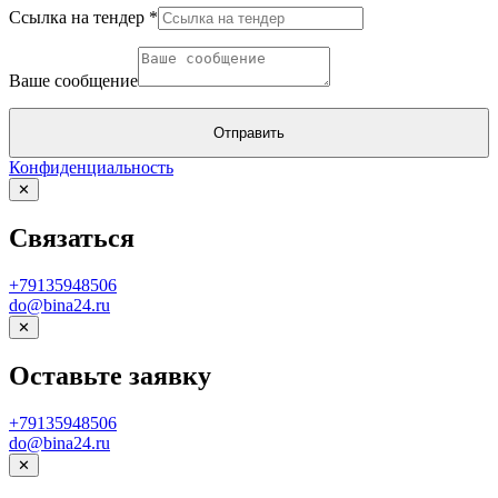
на
Ссылка на тендер
*
Ссылка
Ваше
Ваше сообщение
Отправить
Конфиденциальность
✕
Связаться
+79135948506
do@bina24.ru
✕
Оставьте заявку
+79135948506
do@bina24.ru
✕